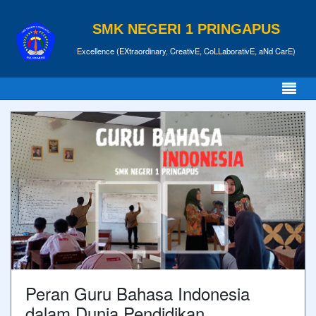
SMK NEGERI 1 PRINGAPUS
Excellence (EXtraordinary, CreativE, CoLLaborativE, aNd CarE)
Peran Guru Bahasa Indonesia
dalam Dunia Pendidikan