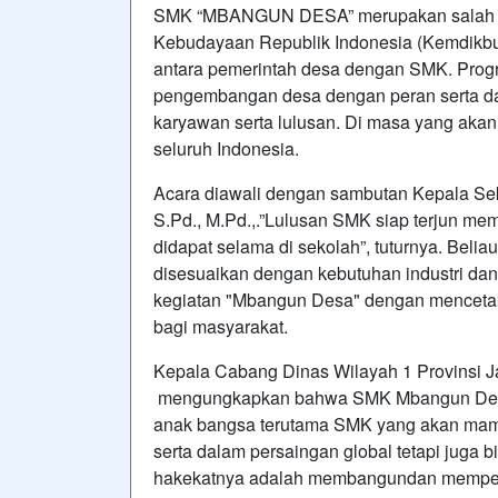
SMK “MBANGUN DESA” merupakan salah sa
Kebudayaan Republik Indonesia (Kemdikbu
antara pemerintah desa dengan SMK. Progra
pengembangan desa dengan peran serta dar
karyawan serta lulusan. Di masa yang akan 
seluruh Indonesia.
Acara diawali dengan sambutan Kepala Sek
S.Pd., M.Pd.,.”Lulusan SMK siap terjun m
didapat selama di sekolah”, tuturnya. Bel
disesuaikan dengan kebutuhan industri da
kegiatan "Mbangun Desa" dengan mencetak
bagi masyarakat.
Kepala Cabang Dinas Wilayah 1 Provinsi Ja
mengungkapkan bahwa SMK Mbangun Desa a
anak bangsa terutama SMK yang akan mamp
serta dalam persaingan global tetapi ju
hakekatnya adalah membangundan memperkuat