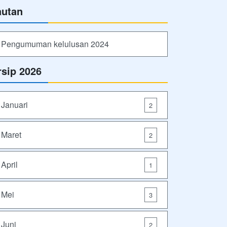
autan
Pengumuman kelulusan 2024
rsip 2026
Januari
2
Maret
2
April
1
Mei
3
Juni
2