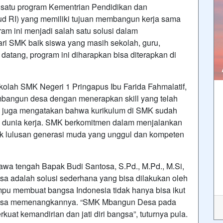
tu program Kementrian Pendidikan dan
d RI) yang memiliki tujuan membangun kerja sama
m ini menjadi salah satu solusi dalam
i SMK baik siswa yang masih sekolah, guru,
datang, program ini diharapkan bisa diterapkan di
olah SMK Negeri 1 Pringapus Ibu Farida Fahmalatif,
embangun desa dengan menerapkan skill yang telah
iau juga mengatakan bahwa kurikulum di SMK sudah
n dunia kerja. SMK berkomitmen dalam menjalankan
 lulusan generasi muda yang unggul dan kompeten
wa tengah Bapak Budi Santosa, S.Pd., M.Pd., M.Si,
dalah solusi sederhana yang bisa dilakukan oleh
u membuat bangsa Indonesia tidak hanya bisa ikut
ga bisa memenangkannya. “SMK Mbangun Desa pada
 kemandirian dan jati diri bangsa”, tuturnya pula.