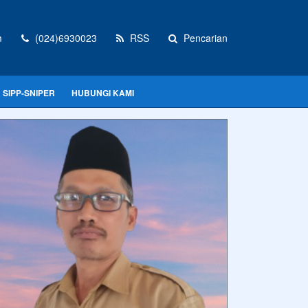
m
(024)6930023
RSS
Pencarian
SIPP-SNIPER
HUBUNGI KAMI