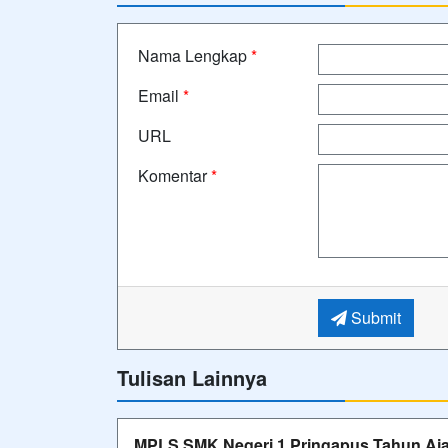
Nama Lengkap
*
Email
*
URL
Komentar
*
Submit
Tulisan Lainnya
MPLS SMK Negeri 1 Pringapus Tahun Aja