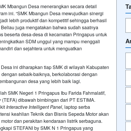
T
 SMK Mbangun Desa menerangkan secara detail
ram ini. “SMK Mbangun Desa mewujudkan sinergi
di lebih produktif dan kompetitif sehingga berhasil
au. Beliau juga mengatakan bahwa sudah saatnya
 beserta desa-desa di kecamatan Pringapus untuk
A
 meningkatkan SDM unggul yang mampu menggali
andiri dan sejahtera untuk menguatkan
Desa ini diharapkan tiap SMK di wilayah Kabupaten
dengan sebaik-baiknya, berkolaborasi dengan
embangunan desa yang lebih baik lagi.
h SMK Negeri 1 Pringapus Ibu Farida Fahmalatif,
y
(TEFA) dibawah bimbingan dari PT ESTIMA.
kit
Interactive Intelligent Panel
, laptop serba
ensi keahlian Teknik dan Bisnis Sepeda Motor akan
motor dan perakitan kendaraan listrik serbaguna.
engkapi STEFANI by SMK N 1 Pringapus yang