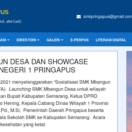
PUS
smkpringapus@gmail.co
tivE, aNd CarE)
ASI
DIREKTORI
GALERI
E-PERPUS
LITERASI DIGITAL
GUN DESA DAN SHOWCASE
NEGERI 1 PRINGAPUS
l 2021 menyelenggarakan “Sosialisasi SMK Mbangun
FA).
Launching
SMK Mbangun Desa untuk wilayah
ilan Bupati Kabupaten Semarang, Ketua DPRD
 Hening, Kepala Cabang Dinas Wilayah 1 Provinsi
.Pd., M.Si, Pemerintah Daerah Pringapus beserta
pala Sekolah SMK se Kabupaten Semarang. Acara
kesehatan yang ketat.