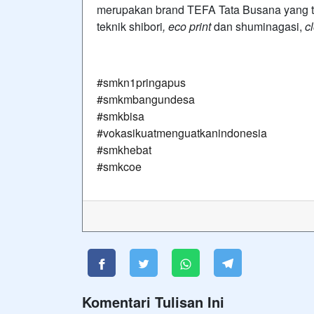
merupakan brand TEFA Tata Busana yang te
teknik shibori
, eco print
dan shuminagasi,
c
#smkn1pringapus
#smkmbangundesa
#smkbisa
#vokasikuatmenguatkanindonesia
#smkhebat
#smkcoe
Komentari Tulisan Ini