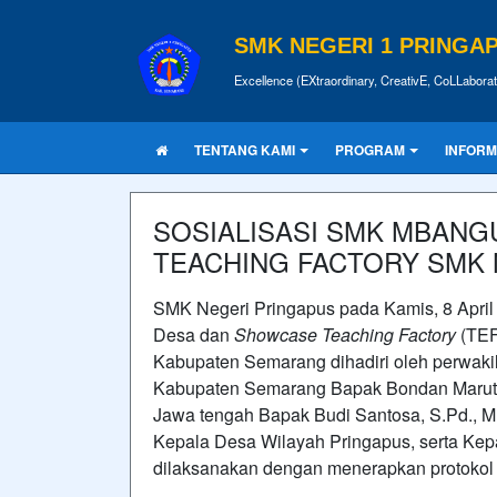
SMK NEGERI 1 PRINGA
Excellence (EXtraordinary, CreativE, CoLLabora
TENTANG KAMI
PROGRAM
INFORM
SOSIALISASI SMK MBAN
TEACHING FACTORY SMK 
SMK Negeri Pringapus pada Kamis, 8 Apri
Desa dan
Showcase Teaching Factory
(TE
Kabupaten Semarang dihadiri oleh perwak
Kabupaten Semarang Bapak Bondan Maruto
Jawa tengah Bapak Budi Santosa, S.Pd., M
Kepala Desa Wilayah Pringapus, serta Ke
dilaksanakan dengan menerapkan protokol 