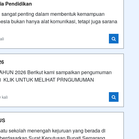
ia Pendidikan
ng sangat penting dalam membentuk kemampuan
esia bukan hanya alat komunikasi, tetapi juga sarana
ali
26
UN 2026 Berikut kami sampaikan pengumuman
awah ini KLIK UNTUK MELIHAT PRNGUMUMAN
 kali
PUS
atu sekolah menengah kejuruan yang berada di
n berdasarkan Surat Keputusan Bupati Semarang