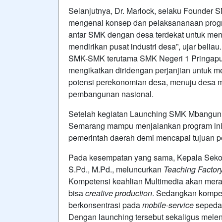
Selanjutnya, Dr. Marlock, selaku Founder
mengenai konsep dan pelaksananaan prog
antar SMK dengan desa terdekat untuk menja
mendirikan pusat industri desa”, ujar beli
SMK-SMK terutama SMK Negeri 1 Pringapus
mengikatkan diridengan perjanjian untuk
potensi perekonomian desa, menuju desa m
pembangunan nasional.
Setelah kegiatan Launching SMK Mbangun 
Semarang mampu menjalankan program ini 
pemerintah daerah demi mencapai tujuan p
Pada kesempatan yang sama, Kepala Sekola
S.Pd., M.Pd., meluncurkan
Teaching Factor
Kompetensi keahlian Multimedia akan mera
bisa
creative production
. Sedangkan kompet
berkonsentrasi pada
mobile-service
sepeda 
Dengan launching tersebut sekaligus mel