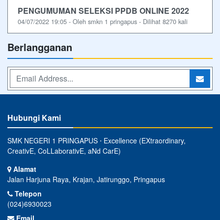
PENGUMUMAN SELEKSI PPDB ONLINE 2022
04/07/2022 19:05 - Oleh smkn 1 pringapus - Dilihat 8270 kali
Berlangganan
Hubungi Kami
SMK NEGERI 1 PRINGAPUS ⋅ Excellence (EXtraordinary,
CreativE, CoLLaborativE, aNd CarE)
Alamat
Jalan Harjuna Raya, Krajan, Jatirunggo, Pringapus
Telepon
(024)6930023
Email