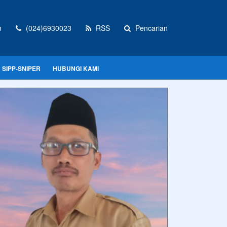
m
(024)6930023
RSS
Pencarian
SIPP-SNIPER
HUBUNGI KAMI