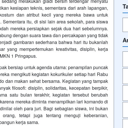
g sedang melakukan gladi bersih terdengar menyatu
T
kan kesiapan teknis, sementara dari arah lapangan,
ostum dan atribut kecil yang mereka bawa untuk
Sementara itu, di sisi lain area sekolah, para siswa
udah mereka persiapkan sejak dua hari sebelumnya.
abung dengan suara tawa dan percakapan yang tidak
A
enjadi gambaran sederhana bahwa hari itu bukanlah
ar yang mempertemukan kreativitas, disiplin, kerja
SMKN 1 Pringapus.
mpak bersiap untuk agenda utama: penampilan puncak
ereka mengikuti kegiatan kokurikuler setiap hari Rabu
do dan makan sehat bersama. Kegiatan yang tampak
 filosofi: disiplin, solidaritas, kecepatan berpikir,
ma satu bulan terakhir, kegiatan tersebut berubah
l, karena mereka diminta menampilkan lari komando di
nilai oleh para juri. Bagi sebagian siswa, ini bukan
orang, tetapi juga tentang menguji keberanian,
angun kerja sama.