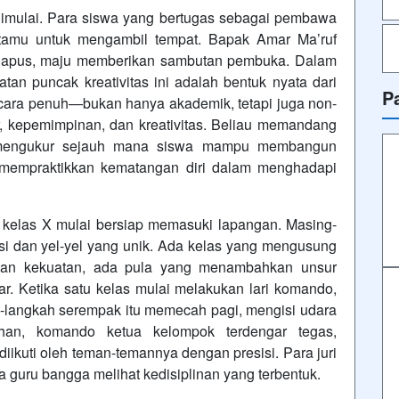
 dimulai. Para siswa yang bertugas sebagai pembawa
tamu untuk mengambil tempat. Bapak Amar Ma’ruf
ngapus, maju memberikan sambutan pembuka. Dalam
an puncak kreativitas ini adalah bentuk nyata dari
P
cara penuh—bukan hanya akademik, tetapi juga non-
, kepemimpinan, dan kreativitas. Beliau memandang
 mengukur sejauh mana siswa mampu membangun
a mempraktikkan kematangan diri dalam menghadapi
 kelas X mulai bersiap memasuki lapangan. Masing-
i dan yel-yel yang unik. Ada kelas yang mengusung
an kekuatan, ada pula yang menambahkan unsur
r. Ketika satu kelas mulai melakukan lari komando,
h-langkah serempak itu memecah pagi, mengisi udara
uhan, komando ketua kelompok terdengar tegas,
iikuti oleh teman-temannya dengan presisi. Para juri
a guru bangga melihat kedisiplinan yang terbentuk.