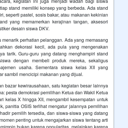
cara, kegiatan ini juga menjadi wadah bagi siswa
iap stand memiliki konsep yang berbeda. Ada stand
, seperti pastel, sosis bakar, atau makanan kekinian
tand yang memamerkan kerajinan tangan, aksesori
 stiker desain siswa DKV.
as menarik perhatian pelanggan. Ada yang memasang
bahkan dekorasi kecil, ada pula yang mengenakan
a tarik. Guru-guru yang datang menghampiri stand
iswa dengan membeli produk mereka, sekaligus
najemen usaha. Sementara siswa kelas XII yang
r sambil mencicipi makanan yang dijual.
dan bazar kewirausahaan, satu kegiatan besar lainnya
: pesta demokrasi pemilihan Ketua dan Wakil Ketua
ri kelas X hingga XII, mengambil kesempatan untuk
k, panitia OSIS terlihat mengatur jalannya pemilihan
 hadir pemilih tersedia, dan siswa-siswa yang datang
h momen penting untuk mengajarkan siswa tentang arti
mimpin bukan karena popularitas, melainkan karena