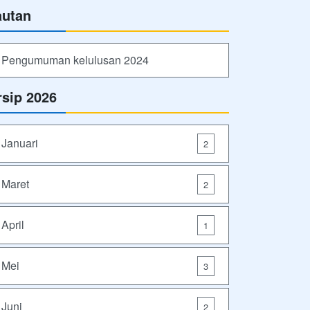
autan
Pengumuman kelulusan 2024
rsip 2026
Januari
2
Maret
2
April
1
Mei
3
Juni
2