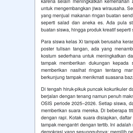
karena selain meningkatkan kemeriahan a
untuk mengembangkan jiwa wirausaha. Set
yang menjual makanan ringan buatan sendiri
seperti salad dan aneka es. Ada pula s
buatan siswa, hingga produk kreatif seperti
Para siswa kelas Xi tampak berusaha ker
poster tulisan tangan, ada yang menam
kostum sederhana untuk meningkatkan day
tampak memberikan dukungan kepada s
memberikan nasihat ringan tentang ma
berkunjung tampak menikmati suasana baza
Di tengah hiruk-pikuk puncak kokurikuler 
berjalan dengan tenang namun penuh makna
OSIS periode 2025–2026. Setiap siswa, da
memberikan suara mereka. Di beberapa titi
dengan rapi. Kotak suara disiapkan, daftar
tampak mengantri dengan tertib. Ini adala
demokrasi yang sesungguhnya: memilih pe