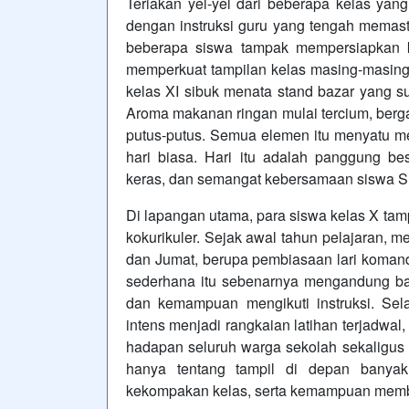
Teriakan yel-yel dari beberapa kelas yan
dengan instruksi guru yang tengah memasti
beberapa siswa tampak mempersiapkan k
memperkuat tampilan kelas masing-masing. 
kelas XI sibuk menata stand bazar yang s
Aroma makanan ringan mulai tercium, berg
putus-putus. Semua elemen itu menyatu m
hari biasa. Hari itu adalah panggung bes
keras, dan semangat kebersamaan siswa 
Di lapangan utama, para siswa kelas X ta
kokurikuler. Sejak awal tahun pelajaran, m
dan Jumat, berupa pembiasaan lari koman
sederhana itu sebenarnya mengandung banyak
dan kemampuan mengikuti instruksi. Sela
intens menjadi rangkaian latihan terjadwa
hadapan seluruh warga sekolah sekaligus di
hanya tentang tampil di depan banyak 
kekompakan kelas, serta kemampuan memb