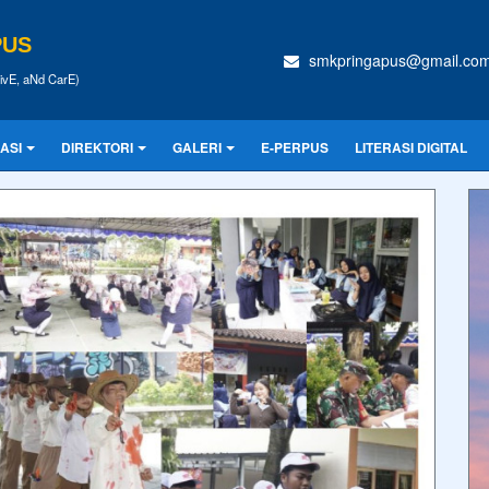
PUS
smkpringapus@gmail.co
tivE, aNd CarE)
ASI
DIREKTORI
GALERI
E-PERPUS
LITERASI DIGITAL