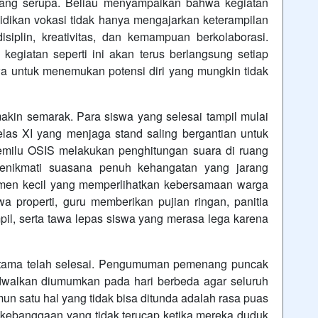
ang serupa. Beliau menyampaikan bahwa kegiatan
didikan vokasi tidak hanya mengajarkan keterampilan
isiplin, kreativitas, dan kemampuan berkolaborasi.
giatan seperti ini akan terus berlangsung setiap
a untuk menemukan potensi diri yang mungkin tidak
akin semarak. Para siswa yang selesai tampil mulai
elas XI yang menjaga stand saling bergantian untuk
pemilu OSIS melakukan penghitungan suara di ruang
menikmati suasana penuh kehangatan yang jarang
omen kecil yang memperlihatkan kebersamaan warga
properti, guru memberikan pujian ringan, panitia
il, serta tawa lepas siswa yang merasa lega karena
 utama telah selesai. Pengumuman pemenang puncak
adwalkan diumumkan pada hari berbeda agar seluruh
amun satu hal yang tidak bisa ditunda adalah rasa puas
 kebanggaan yang tidak terucap ketika mereka duduk