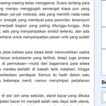
s masing-masing kelas menggema. Suara lantang para
yang mampu menggugah semangat siapa pun yang
kan yel-yel motivasi, ada yang memilih nada-nada
an energik yang membuat para penonton tersenyum
 menjadi bagian yang paling ditunggu-tunggu. Ada
r, ada yang menyampaikan simbol tertentu, dan ada
ederhana untuk menyampaikan pesan unik yang sudah
pak jelas bahwa para siswa telah mencurahkan usaha
hanya antusiasme yang terlihat, tetapi juga proses
k di permukaan—mulai dari bagaimana para siswa
mereka berlatih di bawah terik matahari, hingga
perbedaan pendapat. Semua itu hadir dalam satu
g beberapa menit, namun menyimpan perjalanan
B
di sisi lain area sekolah, stand bazar yang dibuka
iatan bazar ini menjadi salah satu daya tarik utama,