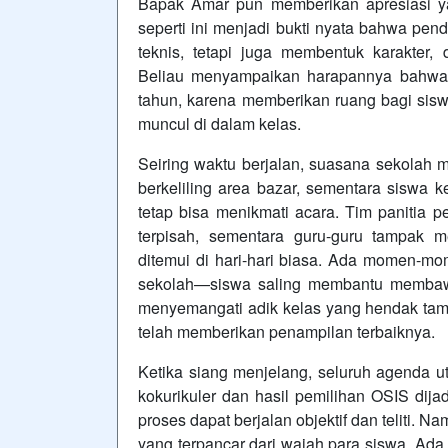
Bapak Amar pun memberikan apresiasi y
seperti ini menjadi bukti nyata bahwa pen
teknis, tetapi juga membentuk karakter, d
Beliau menyampaikan harapannya bahwa ke
tahun, karena memberikan ruang bagi sisw
muncul di dalam kelas.
Seiring waktu berjalan, suasana sekolah m
berkeliling area bazar, sementara siswa k
tetap bisa menikmati acara. Tim panitia 
terpisah, sementara guru-guru tampak 
ditemui di hari-hari biasa. Ada momen-m
sekolah—siswa saling membantu membawa 
menyemangati adik kelas yang hendak tamp
telah memberikan penampilan terbaiknya.
Ketika siang menjelang, seluruh agenda
kokurikuler dan hasil pemilihan OSIS dij
proses dapat berjalan objektif dan teliti. N
yang terpancar dari wajah para siswa. Ada